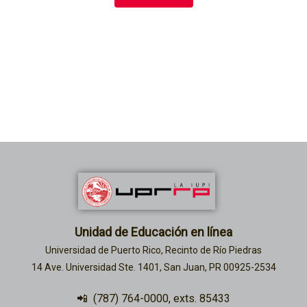
Añade aquí tu texto de
cabecera
Unidad de Educación en línea
Universidad de Puerto Rico, Recinto de Río Piedras
14 Ave. Universidad Ste. 1401, San Juan, PR 00925-2534
📲
(787) 764-0000
, exts. 85433