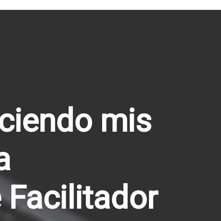
eciendo mis
a
 Facilitador