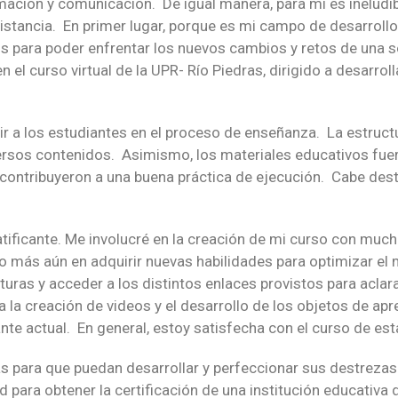
mación y comunicación. De igual manera, para mí es ineludib
istancia. En primer lugar, porque es mi campo de desarrollo
 para poder enfrentar los nuevos cambios y retos de una 
el curso virtual de la UPR- Río Piedras, dirigido a desarroll
igir a los estudiantes en el proceso de enseñanza. La estruct
rsos contenidos. Asimismo, los materiales educativos fuero
contribuyeron a una buena práctica de ejecución. Cabe dest
gratificante. Me involucré en la creación de mi curso con mu
o más aún en adquirir nuevas habilidades para optimizar el
cturas y acceder a los distintos enlaces provistos para acla
 la creación de videos y el desarrollo de los objetos de ap
te actual. En general, estoy satisfecha con el curso de esta
s para que puedan desarrollar y perfeccionar sus destrezas 
ra obtener la certificación de una institución educativa de