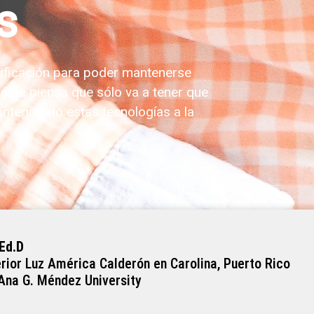
s
ificación para poder mantenerse
 éste piensa que sólo va a tener que
integrando estas tecnologías a la
 Ed.D
rior Luz América Calderón en Carolina, Puerto Rico
 Ana G. Méndez University