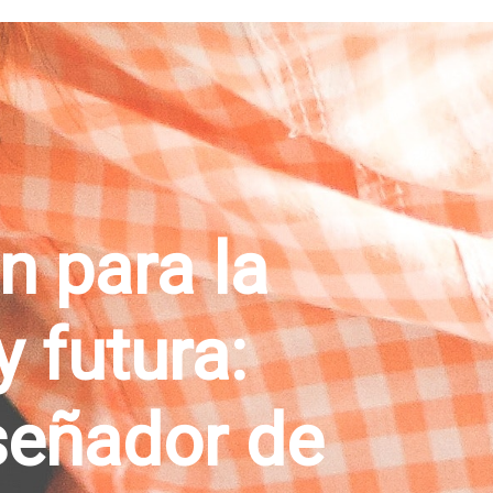
n para la
y futura:
iseñador de