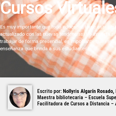
Cursos Virtuale
Es muy importante que todo educador tome esta cert
actualizado con las nuevas tendencias. No importa si
trabajar de forma presencial, es importante que vaya 
enseñanza que brinda a sus estudiantes.
Escrito por:
Nollyris Algarín Rosado,
Maestra bibliotecaria – Escuela Supe
Facilitadora de Cursos a Distancia –