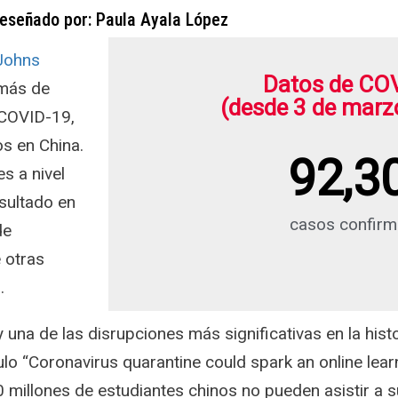
eseñado por: Paula Ayala López
 Johns
Datos de CO
 más de
(desde 3 de marz
 COVID-19,
s en China.
92,3
s a nivel
esultado en
casos confir
de
 otras
.
na de las disrupciones más significativas en la histori
culo “Coronavirus quarantine could spark an online le
millones de estudiantes chinos no pueden asistir a s