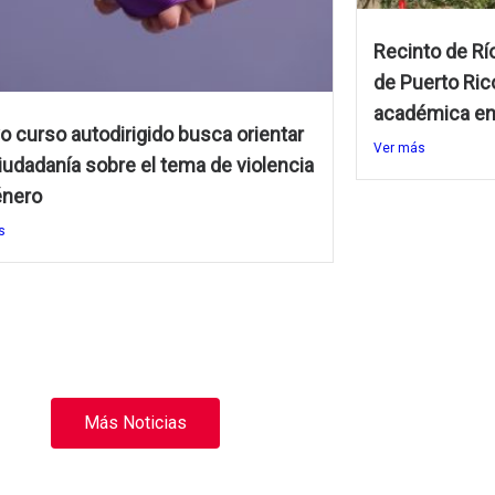
Recinto de Río
de Puerto Rico
académica en 
 curso autodirigido busca orientar
Ver más
ciudadanía sobre el tema de violencia
énero
s
Más Noticias