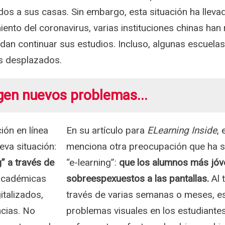
dos a sus casas. Sin embargo, esta situación ha lleva
miento del coronavirus, varias instituciones chinas han
dan continuar sus estudios. Incluso, algunas escuelas
os desplazados.
gen nuevos problemas...
ión en línea
En su artículo para
ELearning Inside
,
eva situación:
menciona otra preocupación que ha su
g” a través de
“e-learning”:
que los alumnos más jóv
 académicas
sobreespexuestos a las pantallas.
Al 
italizados,
través de varias semanas o meses, e
cias. No
problemas visuales en los estudiantes.