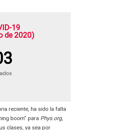
VID-19
o de 2020)
03
mados
a reciente, ha sido la falta
arning boom” para
Phys.org
,
us clases, ya sea por